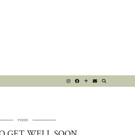
T
FOOD
O GET WELL SOON