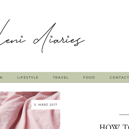
N
LIFESTYLE
TRAVEL
FOOD
CONTAC
5. MÄRZ 2017
HOW T