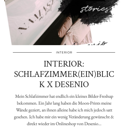
INTERIOR
INTERIOR:
SCHLAFZIMMER(EIN)BLIC
K X DESENIO
Mein Schlafzimmer hat endlich ein kleines Bilder-Freshup
bekommen. Ein Jahr lang haben die Moon-Prints meine
Wände geziert, an ihnen alleine habe ich mich jedoch satt
gesehen. Ich habe mir ein wenig Veränderung gewünscht &
direkt wieder im Onlineshop von Desenio…