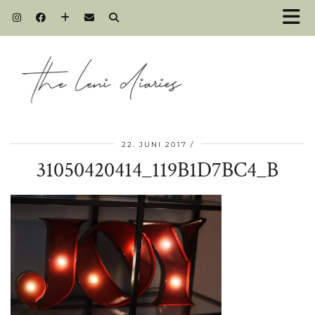
22. JUNI 2017
31050420414_119B1D7BC4_B