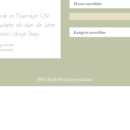
Kategorien
INSTAGRAM
@thelenidiaries