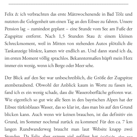
_________________________________________________
Felix & ich verbrachten das erste Märzwochenende in Bad Tölz und
nutzten die Gelegenheit um einen Tag an den Eibsee zu fahren. Unsere
Pension lag – zumindest geplant – eine Stunde vom See am Fuße der
Zugspitze entfernt. Nach 1,5 Stunden Stau & einem kleinen
Schreckmoment, weil in Mitten von stehenden Autos plötzlich die
Tankanzeige blinkte, kamen wir endlich an. Und dann stand ich da,
im ersten Moment völlig sprachlos. Bekanntermaßen hüpft mein Herz
immer ein wenig, wenn ich Berge oder Meer sehe.
Der Blick auf den See war unbeschreiblich, die Größe der Zugspitze
atemberaubend. Obwohl der Anblick kaum in Worte zu fassen ist,
fand ich es ein wenig schade, dass die Wasseroberfläche gefroren war.
Wie eigentlich so gut wie alle Seen in den bayrischen Alpen hat der
Eibsee türkisblaues Wasser, das so klar ist, dass man bis auf den Grund
blicken kann. Auch wenn wir keinen brauchen, ist das definitiv ein
Grund, im Sommer nochmal zurück zu kommen! Für den ca. 7 km
langen Rundwanderweg braucht man laut Website knapp zwei
Stunden. Da Felix aber extrem viel gefilmt hat
(vielleicht, aber nur