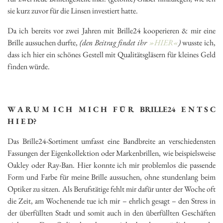
sie kurz zuvor für die Linsen investiert hatte.
Da ich bereits vor zwei Jahren mit Brille24 kooperieren & mir eine
Brille aussuchen durfte,
(den Beitrag findet ihr
»HIER«
)
wusste ich,
dass ich hier ein schönes Gestell mit Qualitätsgläsern für kleines Geld
finden würde.
W A R U M I C H M I C H F Ü R BRILLE24 E N T S C
H I E D?
Das Brille24-Sortiment umfasst eine Bandbreite an verschiedensten
Fassungen der Eigenkollektion oder Markenbrillen, wie beispielsweise
Oakley oder Ray-Ban. Hier konnte ich mir problemlos die passende
Form und Farbe für meine Brille aussuchen, ohne stundenlang beim
Optiker zu sitzen. Als Berufstätige fehlt mir dafür unter der Woche oft
die Zeit, am Wochenende tue ich mir – ehrlich gesagt – den Stress in
der überfüllten Stadt und somit auch in den überfüllten Geschäften