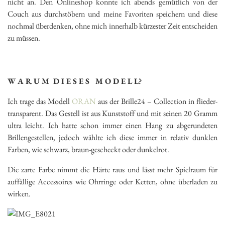
nicht an. Den Onlineshop konnte ich abends gemütlich von der
Couch aus durchstöbern und meine Favoriten speichern und diese
nochmal überdenken, ohne mich innerhalb kürzester Zeit entscheiden
zu müssen.
W A R U M D I E S E S M O D E L L?
Ich trage das Modell
ORAN
aus der Brille24 – Collection in flieder-
transparent. Das Gestell ist aus Kunststoff und mit seinen 20 Gramm
ultra leicht. Ich hatte schon immer einen Hang zu abgerundeten
Brillengestellen, jedoch wählte ich diese immer in relativ dunklen
Farben, wie schwarz, braun-gescheckt oder dunkelrot.
Die zarte Farbe nimmt die Härte raus und lässt mehr Spielraum für
auffällige Accessoires wie Ohrringe oder Ketten, ohne überladen zu
wirken.