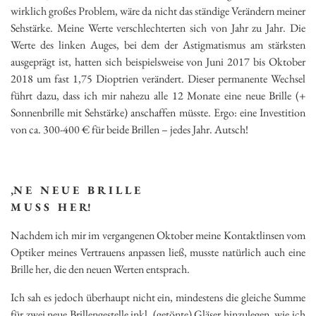
wirklich großes Problem, wäre da nicht das ständige Verändern meiner
Sehstärke. Meine Werte verschlechterten sich von Jahr zu Jahr. Die
Werte des linken Auges, bei dem der Astigmatismus am stärksten
ausgeprägt ist, hatten sich beispielsweise von Juni 2017 bis Oktober
2018 um fast 1,75 Dioptrien verändert. Dieser permanente Wechsel
führt dazu, dass ich mir nahezu alle 12 Monate eine neue Brille (+
Sonnenbrille mit Sehstärke) anschaffen müsste. Ergo: eine Investition
von ca. 300-400 € für beide Brillen – jedes Jahr. Autsch!
‚N E N E U E B R I L L E
M U S S H E R!
Nachdem ich mir im vergangenen Oktober meine Kontaktlinsen vom
Optiker meines Vertrauens anpassen ließ, musste natürlich auch eine
Brille her, die den neuen Werten entsprach.
Ich sah es jedoch überhaupt nicht ein, mindestens die gleiche Summe
für zwei neue Brillengestelle inkl. (getönte) Gläser hinzulegen, wie ich