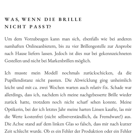
W A S, W E N N D I E B R I L L E
N I C H T P A S S T?
Um dem Vorzubeugen kann man sich, ebenfalls wie bei anderen
namhaften Onlineanbietern, bis zu vier Brillengestelle zur Anprobe
nach Hause liefern lassen. Jedoch ist dies nur bei gekennzeichneten
Gestellen und nicht bei Markenbrillen möglich.
Ich musste mein Modell nochmals zurückschicken, da die
Pupillendistanz nicht passten. Die Abwicklung ging unheimlich
leicht und mit ca. zwei Wochen warten auch relativ fix. Schade war
allerdings, dass ich, nachdem ich meine nachgebesserte Brille wieder
zurück hatte, trotzdem noch nicht scharf sehen konnte. Meine
Optikerin, bei der ich letztes Jahr meine harten Linsen kaufte, las mir
die Werte kostenfrei (nicht selbstverständlich, da Fremdware!) aus.
Die Achse stand auf dem linken Glas so falsch, dass mir nach kurzer
Zeit schlecht wurde. Ob es ein Fehler der Produktion oder ein Fehler