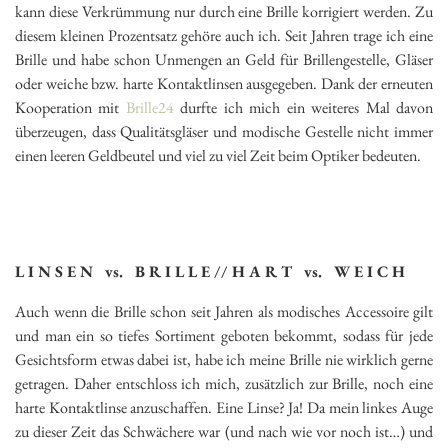
kann diese Verkrümmung nur durch eine Brille korrigiert werden. Zu
diesem kleinen Prozentsatz gehöre auch ich. Seit Jahren trage ich eine
Brille und habe schon Unmengen an Geld für Brillengestelle, Gläser
oder weiche bzw. harte Kontaktlinsen ausgegeben. Dank der erneuten
Kooperation mit
Brille24
durfte ich mich ein weiteres Mal davon
überzeugen, dass Qualitätsgläser und modische Gestelle nicht immer
einen leeren Geldbeutel und viel zu viel Zeit beim Optiker bedeuten.
L I N S E N vs. B R I L L E // H A R T vs. W E I C H
Auch wenn die Brille schon seit Jahren als modisches Accessoire gilt
und man ein so tiefes Sortiment geboten bekommt, sodass für jede
Gesichtsform etwas dabei ist, habe ich meine Brille nie wirklich gerne
getragen. Daher entschloss ich mich, zusätzlich zur Brille, noch eine
harte Kontaktlinse anzuschaffen. Eine Linse? Ja! Da mein linkes Auge
zu dieser Zeit das Schwächere war (und nach wie vor noch ist…) und