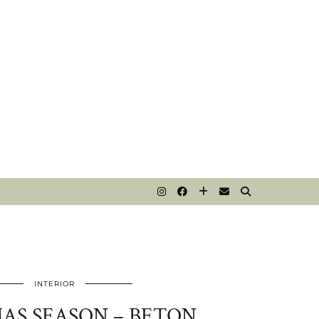
T
INTERIOR
AS SEASON – BETON