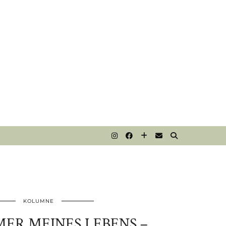
T
KOLUMNE
ER MEINES LEBENS –