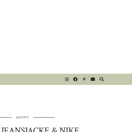
T
OUTFIT
 JEANSJACKE & NIKE