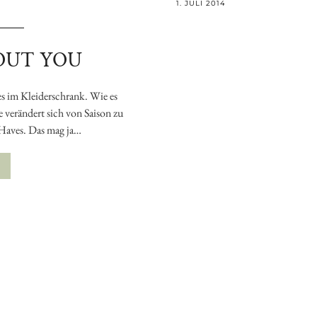
1. JULI 2014
OUT YOU
es im Kleiderschrank. Wie es
e verändert sich von Saison zu
-Haves. Das mag ja…