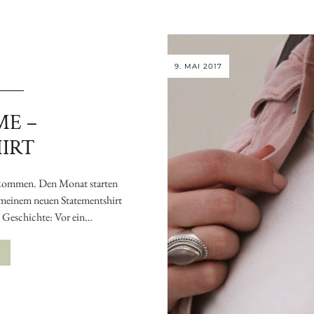
9. MAI 2017
ME –
IRT
ekommen. Den Monat starten
d meinem neuen Statementshirt
e Geschichte: Vor ein…