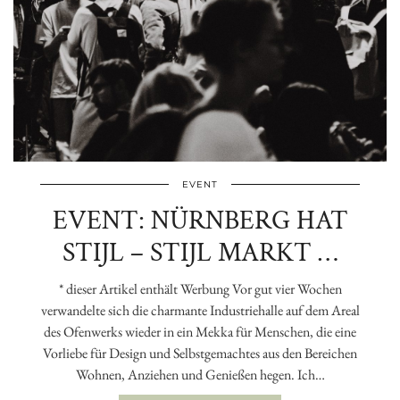
EVENT
EVENT: NÜRNBERG HAT
STIJL – STIJL MARKT …
* dieser Artikel enthält Werbung Vor gut vier Wochen
verwandelte sich die charmante Industriehalle auf dem Areal
des Ofenwerks wieder in ein Mekka für Menschen, die eine
Vorliebe für Design und Selbstgemachtes aus den Bereichen
Wohnen, Anziehen und Genießen hegen. Ich…