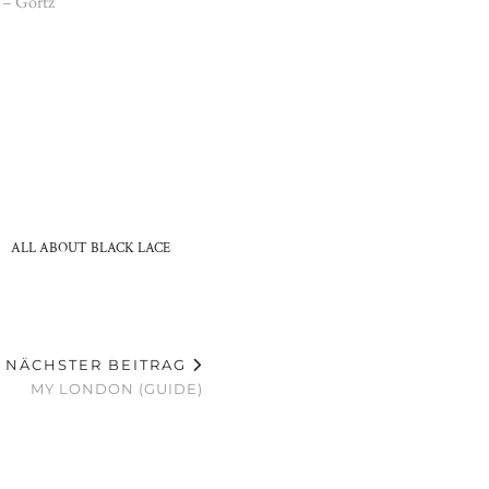
l – Görtz
ALL ABOUT BLACK LACE
NÄCHSTER BEITRAG
MY LONDON (GUIDE)