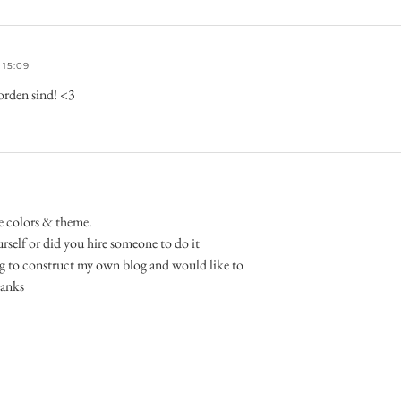
 15:09
orden sind! <3
ice colors & theme.
rself or did you hire someone to do it
ing to construct my own blog and would like to
hanks