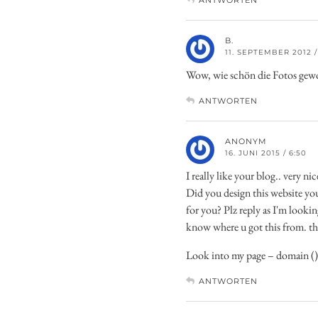
ANTWORTEN
B.
11. SEPTEMBER 2012 /
Wow, wie schön die Fotos gew
ANTWORTEN
ANONYM
16. JUNI 2015 / 6:50
I really like your blog.. very n
Did you design this website you
for you? Plz reply as I'm look
know where u got this from. t
Look into my page – domain (
)
ANTWORTEN