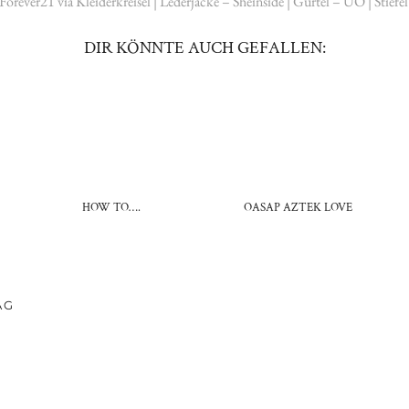
Forever21 via Kleiderkreisel | Lederjacke – Sheinside | Gürtel – UO | Stiefe
DIR KÖNNTE AUCH GEFALLEN:
U
HOW TO….
OASAP AZTEK LOVE
AG