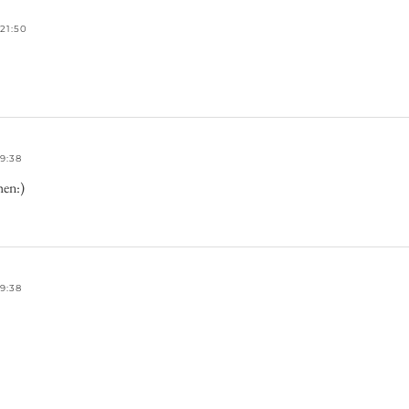
21:50
9:38
hen:)
9:38