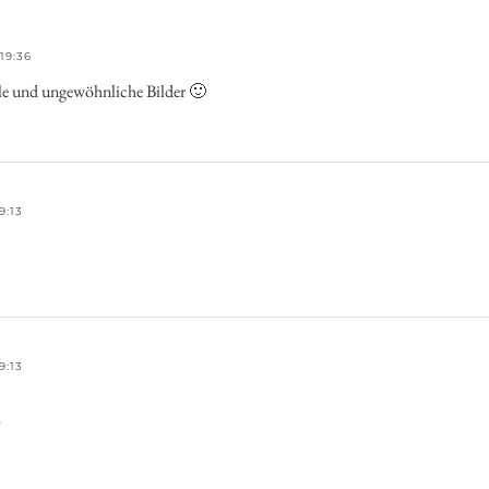
19:36
lle und ungewöhnliche Bilder 🙂
9:13
9:13
/