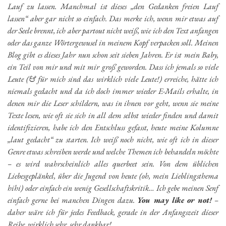
Lauf zu lassen. Manchmal ist dieses „den Gedanken freien Lauf
lassen“ aber gar nicht so einfach. Das merke ich, wenn mir etwas auf
der Seele brennt, ich aber partout nicht weiß, wie ich den Text anfangen
oder das ganze Wörtergewusel in meinem Kopf verpacken soll. Meinen
Blog gibt es dieses Jahr nun schon seit sieben Jahren. Er ist mein Baby,
ein Teil von mir und mit mir groß geworden. Dass ich jemals so viele
Leute (& für mich sind das wirklich viele Leute!) erreiche, hätte ich
niemals gedacht und da ich doch immer wieder E-Mails erhalte, in
denen mir die Leser schildern, was in ihnen vor geht, wenn sie meine
Texte lesen, wie oft sie sich in all dem selbst wieder finden und damit
identifizieren, habe ich den Entschluss gefasst, heute meine Kolumne
„laut gedacht“ zu starten. Ich weiß noch nicht, wie oft ich in dieser
Genre etwas schreiben werde und welche Themen ich behandeln möchte
– es wird wahrscheinlich alles querbeet sein. Von dem üblichen
Liebesgeplänkel, über die Jugend von heute (oh, mein Lieblingsthema
hihi) oder einfach ein wenig Gesellschaftskritik… Ich gebe meinen Senf
einfach gerne bei manchen Dingen dazu.
You may like or not!
–
daher wäre ich für jedes Feedback, gerade in der Anfangszeit dieser
Reihe, wirklich sehr, sehr dankbar!