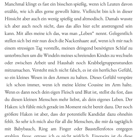
Manchmal klingt es fast ein bisschen spießig, wenn ich Leuten davon
erzähle, wie ich alles gerne gewollt hätte. Vielleicht bin ich in dieser
Hinsicht aber auch ein wenig spießig und altmodisch. Damals wusste
ich aber auch noch nicht, dass das alles hier echt anstrengend sein
kann. Mit alles meine ich das, was man „Leben“ nennt. Gelegentlich
stellen sich bei mir nun doch die Nackenhaare auf, wenn ich mir nach
einem stressigen Tag vorstelle, meinen dringend benötigten Schlaf zu
unterbrechen um die Windeln meines schreienden Kindes zu wechseln
oder zwischen Arbeit und Haushalt noch Krabbelgruppenstunden
mitzumachen. Versteht mich nicht falsch, es ist ein herrliches Gefühl,
so ein kleines Wesen in den Armen zu halten. Dieses Gefühl verspüre
ich schon immer, wenn ich meine kleine Cousine im Arm halte.
Wenn es dann noch dein eigen Fleisch und Blut ist, stellst du fest, dass
du diesen kleinen Menschen mehr liebst, als dein eigenes Leben. Der
Haken: ich fühle mich gerade im Moment nicht bereit dazu. Der noch
größere Haken ist aber, dass der potentielle Kandidat dazu ohnehin
fehlt. So sehr ich mich also für all die Menschen, die mir da tagtäglich
mit Babybauch, Ring am Finger oder Baustellenfotos entgegen
strahlen, freue, ertrage ich es nicht wirklich. Einerseits ist da diese