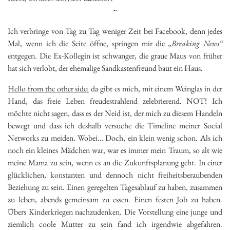
~
Ich verbringe von Tag zu Tag weniger Zeit bei Facebook, denn jedes
Mal, wenn ich die Seite öffne, springen mir die
„Breaking News“
entgegen. Die Ex-Kollegin ist schwanger, die graue Maus von früher
hat sich verlobt, der ehemalige Sandkastenfreund baut ein Haus.
Hello from the other side:
da gibt es mich, mit einem Weinglas in der
Hand, das freie Leben freudestrahlend zelebrierend. NOT! Ich
möchte nicht sagen, dass es der Neid ist, der mich zu diesem Handeln
bewegt und dass ich deshalb versuche die Timeline meiner Social
Networks zu meiden. Wobei… Doch, ein klein wenig schon. Als ich
noch ein kleines Mädchen war, war es immer mein Traum, so alt wie
meine Mama zu sein, wenn es an die Zukunftsplanung geht. In einer
glücklichen, konstanten und dennoch nicht freiheitsberaubenden
Beziehung zu sein. Einen geregelten Tagesablauf zu haben, zusammen
zu leben, abends gemeinsam zu essen. Einen festen Job zu haben.
Übers Kinderkriegen nachzudenken. Die Vorstellung eine junge und
ziemlich coole Mutter zu sein fand ich irgendwie abgefahren.