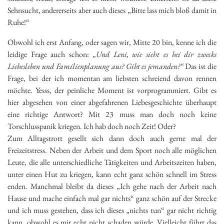
Sehnsucht, andererseits aber auch dieses „Bitte lass mich bloß damit in
Ruhe!“
Obwohl ich erst Anfang, oder sagen wir, Mitte 20 bin, kenne ich die
leidige Frage auch schon:
„Und Leni, wie sieht es bei dir zwecks
Liebesleben und Familienplanung aus? Gibt es jemanden?“
Das ist die
Frage, bei der ich momentan am liebsten schreiend davon rennen
möchte. Yesss, der peinliche Moment ist vorprogrammiert. Gibt es
hier abgesehen von einer abgefahrenen Liebesgeschichte überhaupt
eine richtige Antwort? Mit 23 muss man doch noch keine
Torschlusspanik kriegen. Ich hab doch noch Zeit! Oder?
Zum Alltagstrott gesellt sich dann doch auch gerne mal der
Freizeitstress. Neben der Arbeit und dem Sport noch alle möglichen
Leute, die alle unterschiedliche Tätigkeiten und Arbeitszeiten haben,
unter einen Hut zu kriegen, kann echt ganz schön schnell im Stress
enden. Manchmal bleibt da dieses „Ich gehe nach der Arbeit nach
Hause und mache einfach mal gar nichts“ ganz schön auf der Strecke
und ich muss gestehen, dass ich dieses „nichts tun“ gar nicht richtig
kann, obwohl es mir echt nicht schaden würde. Vielleicht führt das