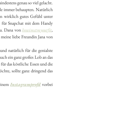
ndestens genau so viel gelacht.
iele immer behaupten. Natürlich
in wirklich gutes Gefühl unter
ßt, für Snapchat mit dem Handy
u.a. Dana von
howimetmyoutfit
,
 meine liebe Freundin Jana von
nd natürlich für die genialste
uch ein ganz großes Lob an das
ür das köstliche Essen und die
chte, sollte ganz dringend das
meinem
Instagramprofil
vorbei