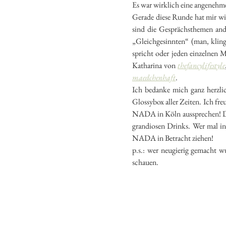
Es war wirklich eine angenehme
Gerade diese Runde hat mir wie
sind die Gesprächsthemen ande
„Gleichgesinnten“ (man, kling
spricht oder jeden einzelnen 
Katharina von
thefancylifestyle
maedchenhaft
.
Ich bedanke mich ganz herzli
Glossybox aller Zeiten. Ich f
NADA in Köln aussprechen! Das
grandiosen Drinks. Wer mal in
NADA in Betracht ziehen!
p.s.: wer neugierig gemacht 
schauen.