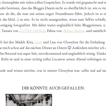
 Atmosphäre mit vielen tollen Gesprächen. Es wurde viel gequatscht und mi
der bewiesen, dass das Blogger-Dasein nicht so oberflächlich ist, wie es v
re als die, die man mit seinen engen Freundinnen führt. Jedoch ist es e
t das blöd…) zu sein. Es ist nicht unangenehm, wenn man Selfies schie
Menügang fotografiert. Mit dabei waren unglaublich liebe Bloggerinnen, 
, Tamara von
LITTLE EMMA
, Palina von
Palina Pralina
und natürlich
ch bei den Mädels Kira,
Caro
und Lisa von Glossybox für die Einladung u
reue mich schon auf das nächste Dinner an Ostern 😉 Außerdem möchte ich a
 Personal war super lieb, zuvorkommend und unglaublich witzig. Danke f
 Köln ist und in einer richtig tollen Location seinen Abend verbringen mö
wurde und wissen möchte, was in meiner Glossybox war, sollte mal auf 
DIR KÖNNTE AUCH GEFALLEN: