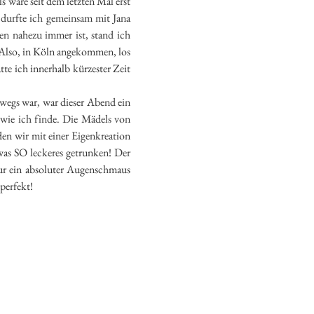
s wäre seit dem letzten Mal erst
, durfte ich gemeinsam mit Jana
n nahezu immer ist, stand ich
. Also, in Köln angekommen, los
tte ich innerhalb kürzester Zeit
rwegs war, war dieser Abend ein
 wie ich finde. Die Mädels von
en wir mit einer Eigenkreation
was SO leckeres getrunken! Der
ur ein absoluter Augenschmaus
perfekt!