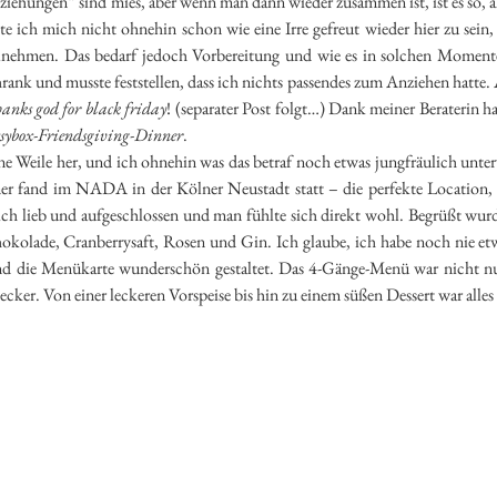
ziehungen“ sind mies, aber wenn man dann wieder zusammen ist, ist es so, al
e ich mich nicht ohnehin schon wie eine Irre gefreut wieder hier zu sein
lnehmen. Das bedarf jedoch Vorbereitung und wie es in solchen Momente
ank und musste feststellen, dass ich nichts passendes zum Anziehen hatte
hanks god for black friday
! (separater Post folgt…) Dank meiner Beraterin ha
sybox-Friendsgiving-Dinner
.
ne Weile her, und ich ohnehin was das betraf noch etwas jungfräulich unte
er fand im NADA in der Kölner Neustadt statt – die perfekte Location,
ich lieb und aufgeschlossen und man fühlte sich direkt wohl. Begrüßt wurd
okolade, Cranberrysaft, Rosen und Gin. Ich glaube, ich habe noch nie et
und die Menükarte wunderschön gestaltet. Das 4-Gänge-Menü war nicht n
cker. Von einer leckeren Vorspeise bis hin zu einem süßen Dessert war alles 