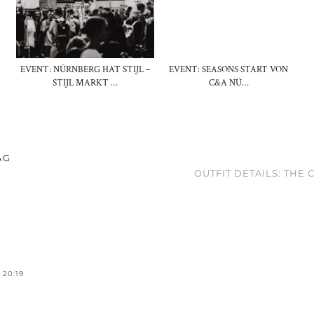
EVENT: NÜRNBERG HAT STIJL –
EVENT: SEASONS START VON
STIJL MARKT …
C&A NÜ…
AG
OUTFIT DETAILS: THE
 20:19