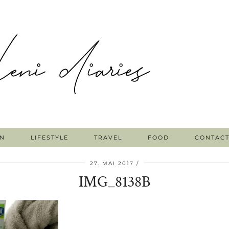
N
LIFESTYLE
TRAVEL
FOOD
CONTAC
27. MAI 2017
IMG_8138B