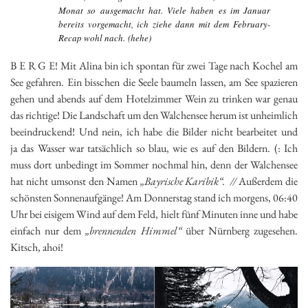
Monat so ausgemacht hat. Viele haben es im Januar
bereits vorgemacht, ich ziehe dann mit dem February-
Recap wohl nach. (hehe)
B E R G E! Mit Alina bin ich spontan für zwei Tage nach Kochel am
See gefahren. Ein bisschen die Seele baumeln lassen, am See spazieren
gehen und abends auf dem Hotelzimmer Wein zu trinken war genau
das richtige! Die Landschaft um den Walchensee herum ist unheimlich
beeindruckend! Und nein, ich habe die Bilder nicht bearbeitet und
ja das Wasser war tatsächlich so blau, wie es auf den Bildern. (: Ich
muss dort unbedingt im Sommer nochmal hin, denn der Walchensee
hat nicht umsonst den Namen
„Bayrische Karibik“. //
Außerdem die
schönsten Sonnenaufgänge! Am Donnerstag stand ich morgens, 06:40
Uhr bei eisigem Wind auf dem Feld, hielt fünf Minuten inne und habe
einfach nur dem
„brennenden Himmel“
über Nürnberg zugesehen.
Kitsch, ahoi!