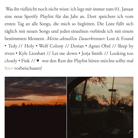
Was ihr vielleicht noch nicht wisst: ich lege mir immer zum 01. Januar
eine neue Spotify Playlist für das Jahr an. Dort speichere ich vom
ersten Tag an alle Songs, die mich so begleiten. Die Liste füllt sich
täglich mit neuen Songs und jeden einzelnen verbinde ich mit einem
bestimmten Moment.
Meine aktuellen Dauerbrenner:
Lost & Found
• Tedy
//
Holy • Wolf Colony
//
Dorian • Agnes Obel
//
Sleep by
rivers • Kyle Lionhart
//
Let me down • Jorja Smith
//
Looking too
closely • Fink
//
♥ wer den Rest der Playlist hören möchte sollte mal
hier
vorbeischauen!