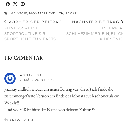
MEIN2018
,
MONATSRÜCKBLICK
,
RECAP
VORHERIGER BEITRAG
NÄCHSTER BEITRAG
FITNESS: MEINE
INTERIOR:
SPORTROUTINE & 5
SCHLAFZIMMER(EIN)BLICK
SPORTLICHE FUN FACTS
X DESENIO
1 KOMMENTAR
ANNA-LENA
2. MÄRZ 2018 / 16:39
yaaaaay endlich wieder ein neuer Beitrag von dir :o) ich finde die
zusammengefasste Version am Ende des Monats auch schöner als ein
Weekly!!
Und wie süß ist bitte der Name von deinem Kaktus??
ANTWORTEN