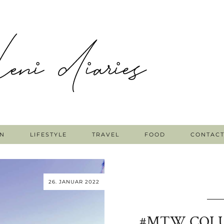
N
LIFESTYLE
TRAVEL
FOOD
CONTAC
26. JANUAR 2022
#MTW COLUM