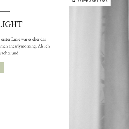
14. SEPTEMBER 2019
LIGHT
rster Linie war es eher das
amen anearlymorning. Als ich
wachte und…