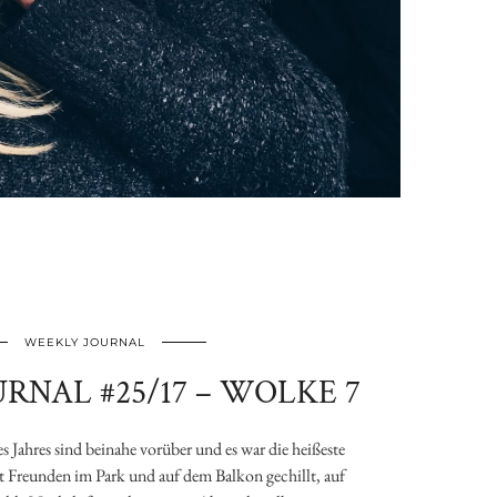
WEEKLY JOURNAL
RNAL #25/17 – WOLKE 7
s Jahres sind beinahe vorüber und es war die heißeste
Freunden im Park und auf dem Balkon gechillt, auf