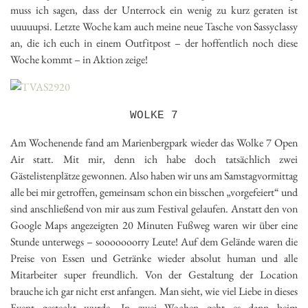
muss ich sagen, dass der Unterrock ein wenig zu kurz geraten ist
uuuuupsi. Letzte Woche kam auch meine neue Tasche von Sassyclassy
an, die ich euch in einem Outfitpost – der hoffentlich noch diese
Woche kommt – in Aktion zeige!
WOLKE 7
Am Wochenende fand am Marienbergpark wieder das Wolke 7 Open
Air statt. Mit mir, denn ich habe doch tatsächlich zwei
Gästelistenplätze gewonnen. Also haben wir uns am Samstagvormittag
alle bei mir getroffen, gemeinsam schon ein bisschen „vorgefeiert“ und
sind anschließend von mir aus zum Festival gelaufen. Anstatt den von
Google Maps angezeigten 20 Minuten Fußweg waren wir über eine
Stunde unterwegs – sooooooorry Leute! Auf dem Gelände waren die
Preise von Essen und Getränke wieder absolut human und alle
Mitarbeiter super freundlich. Von der Gestaltung der Location
brauche ich gar nicht erst anfangen. Man sieht, wie viel Liebe in dieses
Event gesteckt wurde. In zwei Wochen geht es dann beim