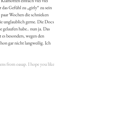
 Klamotten einfach viel viel
 das Gefühl zu „girly“ zu sein
n paar Wochen die schnieken
sie unglaublich gerne. Die Docs
 gelaufen habe.. nun ja. Das
lt es besonders, wegen den
on gar nicht langweilig. Ich
ns from oasap. I hope you like