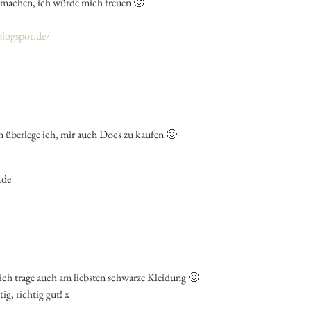
zumachen, ich würde mich freuen 🙂
blogspot.de/
en überlege ich, mir auch Docs zu kaufen 🙂
.de
 ich trage auch am liebsten schwarze Kleidung 🙂
ig, richtig gut! x