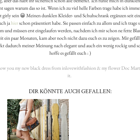
, aber das habt ihr sicherlich schon alle bemerkt. Ich fühle mich in dunklen
ht sagen warum das so ist. Wenn ich zu viel helle Farben trage habe ich immer
ht girly sein 😀 Meinen dunklen Kleider- und Schuhschrank ergänzen seit ei
uch ja
hier
schon präsentiert habe. Sie passen einfach zu allem und ich trage 
 und müssen erst eingelaufen werden, nachdem ich mir schon ne fette Blase
eit ein paar Monaten, kam aber noch nicht dazu euch es zu zeigen. Mir gefäl
rkt dadurch meiner Meinung nach elegant und auch ein wenig rockig und sch
hoffe es gefällt euch : )
 show you my new black dress from inlovewithfashion & my flower Doc Marte
it.
DIR KÖNNTE AUCH GEFALLEN: