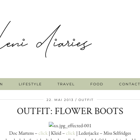
N
LIFESTYLE
TRAVEL
FOOD
CONTAC
22. MAI 2013
OUTFIT
OUTFIT: FLOWER BOOTS
Doc Martens –
click
| Kleid –
click
| Lederjacke – Miss Selfridges