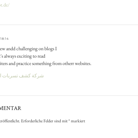
ot.de/
18:14
ew andd challenging on blogs I
's always exciting to read
ters and practice something from otherr websites.
شركة كشف تسربات ال
MMENTAR
röffentlicht.
Erforderliche Felder sind mit
*
markiert