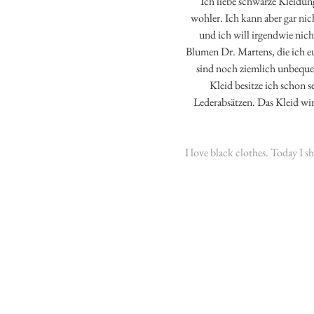
Ich liebe schwarze Kleidung
wohler. Ich kann aber gar nic
und ich will irgendwie nic
Blumen Dr. Martens, die ich e
sind noch ziemlich unbequem
Kleid besitze ich schon s
Lederabsätzen. Das Kleid wi
I love black clothes. Today I