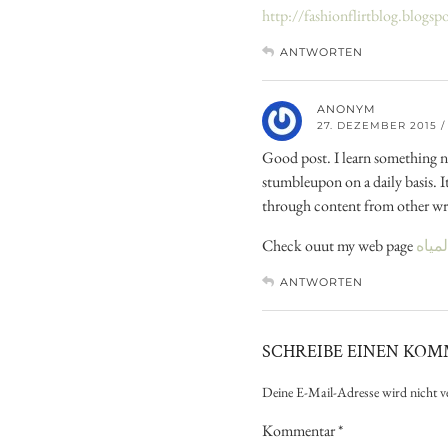
http://fashionflirtblog.blogsp
ANTWORTEN
ANONYM
27. DEZEMBER 2015 / 
Good post. I learn something n
stumbleupon on a daily basis. It
through content from other wri
Check ouut my web page
مياه
ANTWORTEN
SCHREIBE EINEN KO
Deine E-Mail-Adresse wird nicht ve
Kommentar
*