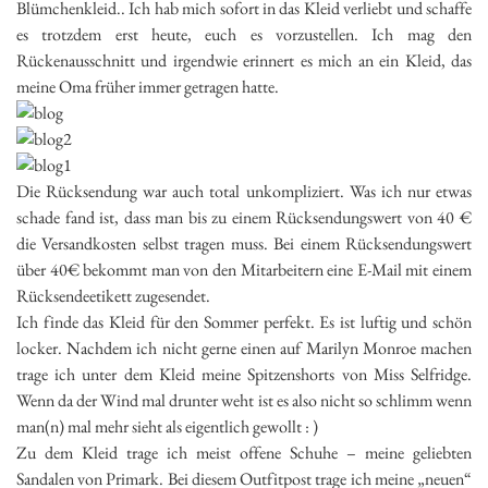
Blümchenkleid.. Ich hab mich sofort in das Kleid verliebt und schaffe
es trotzdem erst heute, euch es vorzustellen. Ich mag den
Rückenausschnitt und irgendwie erinnert es mich an ein Kleid, das
meine Oma früher immer getragen hatte.
Die Rücksendung war auch total unkompliziert. Was ich nur etwas
schade fand ist, dass man bis zu einem Rücksendungswert von 40 €
die Versandkosten selbst tragen muss. Bei einem Rücksendungswert
über 40€ bekommt man von den Mitarbeitern eine E-Mail mit einem
Rücksendeetikett zugesendet.
Ich finde das Kleid für den Sommer perfekt. Es ist luftig und schön
locker. Nachdem ich nicht gerne einen auf Marilyn Monroe machen
trage ich unter dem Kleid meine Spitzenshorts von Miss Selfridge.
Wenn da der Wind mal drunter weht ist es also nicht so schlimm wenn
man(n) mal mehr sieht als eigentlich gewollt : )
Zu dem Kleid trage ich meist offene Schuhe – meine geliebten
Sandalen von Primark. Bei diesem Outfitpost trage ich meine „neuen“