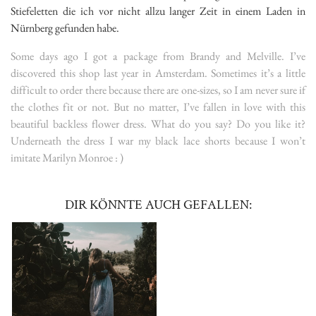
Stiefeletten die ich vor nicht allzu langer Zeit in einem Laden in
Nürnberg gefunden habe.
Some days ago I got a package from Brandy and Melville. I’ve
discovered this shop last year in Amsterdam. Sometimes it’s a little
difficult to order there because there are one-sizes, so I am never sure if
the clothes fit or not. But no matter, I’ve fallen in love with this
beautiful backless flower dress. What do you say? Do you like it?
Underneath the dress I war my black lace shorts because I won’t
imitate Marilyn Monroe : )
DIR KÖNNTE AUCH GEFALLEN: