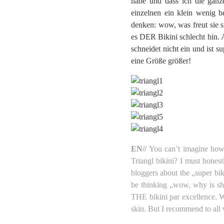
habe und dass ich die ganz
einzelnen ein klein wenig b
denken: wow, was freut sie si
es DER Bikini schlecht hin. 
schneidet nicht ein und ist 
eine Größe größer!
EN//
You can’t imagine how
Triangl bikini? I must honest
bloggers about the „super b
be thinking „wow, why is she 
THE bikini par excellence. Wh
skin. But I recommend to all w