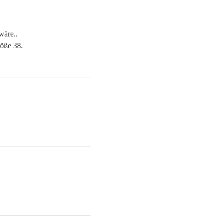
wäre..
öße 38.