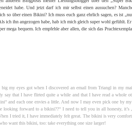
en anderen Blogposts meiner Lieblingsblogger über den „Super Bik
eneidet habe. Und jetzt darf ich mir selbst einen aussuchen? Manche 
ch so über einen Bikini? Ich muss euch ganz ehrlich sagen, es ist „nur
Als ich ihn angezogen habe, hab ich mich gleich super wohl gefühlt. Er
super mega bequem. Ich empfehle aber allen, die sich das Prachtexempla
 big my eyes got when I discovered an email from Triangl in my ma
ly say that I have flirted quite a while and that I have read a whole o
ikini“ and each one envies a little. And now I may even pick one by 
looking forward to a bikini??“ I need to tell you in all honesty, it’s „j
en I tried it, I have immediately felt great. The bikini is very comfort
ho want this bikini, too: take everything one size larger!