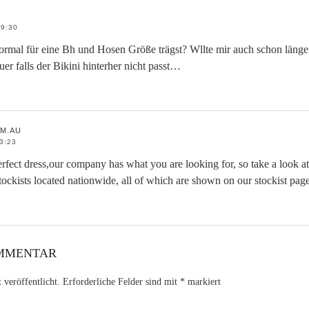
9:30
ormal für eine Bh und Hosen Größe trägst? Wllte mir auch schon länger
uer falls der Bikini hinterher nicht passt…
M.AU
3:23
erfect dress,our company has what you are looking for, so take a look at
ckists located nationwide, all of which are shown on our stockist page
OMMENTAR
veröffentlicht.
Erforderliche Felder sind mit
*
markiert