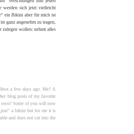
ini“ verschlungen und jeden
werden sich jetzt vielleicht
“ ein Bikini aber für mich ist
 ist ganz angenehm zu tragen,
r zulegen wollen: nehmt alles
ilbox a few days ago. Me? A
ther blog posts of my favorite
my own? Some of you will now
ust“ a bikini but for me it is
able and does not cut into the