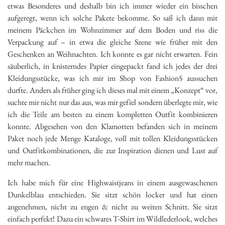
etwas Besonderes und deshalb bin ich immer wieder ein bisschen
aufgeregt, wenn ich solche Pakete bekomme. So saß ich dann mit
meinem Päckchen im Wohnzimmer auf dem Boden und riss die
Verpackung auf – in etwa die gleiche Szene wie früher mit den
Geschenken an Weihnachten. Ich konnte es gar nicht erwarten. Fein
säuberlich, in knisterndes Papier eingepackt fand ich jedes der drei
Kleidungsstücke, was ich mir im Shop von Fashion5 aussuchen
durfte. Anders als früher ging ich dieses mal mit einem „Konzept“ vor,
suchte mir nicht nur das aus, was mir gefiel sondern überlegte mir, wie
ich die Teile am besten zu einem kompletten Outfit kombinieren
konnte. Abgesehen von den Klamotten befanden sich in meinem
Paket noch jede Menge Kataloge, voll mit tollen Kleidungsstücken
und Outfitkombinationen, die zur Inspiration dienen und Lust auf
mehr machen.
Ich habe mich für eine Highwaistjeans in einem ausgewaschenen
Dunkelblau entschieden. Sie sitzt schön locker und hat einen
angenehmen, nicht zu engen & nicht zu weiten Schnitt. Sie sitzt
einfach perfekt! Dazu ein schwares T-Shirt im Wildlederlook, welches