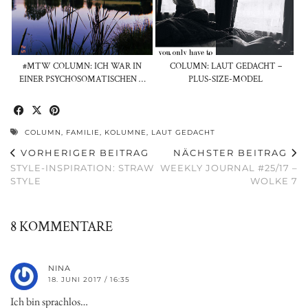
#MTW COLUMN: ICH WAR IN
COLUMN: LAUT GEDACHT –
EINER PSYCHOSOMATISCHEN …
PLUS-SIZE-MODEL
COLUMN
,
FAMILIE
,
KOLUMNE
,
LAUT GEDACHT
VORHERIGER BEITRAG
NÄCHSTER BEITRAG
STYLE-INSPIRATION: STRAW
WEEKLY JOURNAL #25/17 –
STYLE
WOLKE 7
8 KOMMENTARE
NINA
18. JUNI 2017 / 16:35
Ich bin sprachlos…