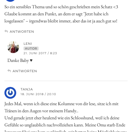
So ein sensibles Thema und so schön geschrieben mein Schatz <3
Glaube kommt an den Punkt, an dem er sagt "Jetzt habe ich
losgelassen" – irgendwas bleibt immer, aber das ist ja auch gut so!
ANTWORTEN
LENI
AUTOR
21. JUNI 2017 / 8:23
Danke Baby ♥
ANTWORTEN
TANJA
18. JUNI 2018 / 20:10
Jedes Mal, wenn ich diese eine Kolumne von dir lese, sitze ich mit
Tränen in den Augen vor meinem Handy..
Und gerade jetzt eher heulend wie ein Schlosshund, weil ich deine
Gefühle so unglaublich nachvollziehen kann. Meine Oma starb Ende
Januar und bei uns kam es plötzlich, wir hatten keine Möglichkeit uns