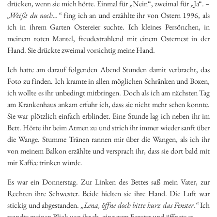
drücken, wenn sie mich hörte. Einmal für „Nein“, zweimal für „Ja“. –
„Weißt du noch…“
fing ich an und erzählte ihr von Ostern 1996, als
ich in ihrem Garten Ostereier suchte. Ich kleines Persönchen, in
meinem roten Mantel, freudestrahlend mit einem Osternest in der
Hand. Sie drückte zweimal vorsichtig meine Hand.
Ich hatte am darauf folgenden Abend Stunden damit verbracht, das
Foto zu finden. Ich kramte in allen möglichen Schränken und Boxen,
ich wollte es ihr unbedingt mitbringen. Doch als ich am nächsten Tag
am Krankenhaus ankam erfuhr ich, dass sie nicht mehr sehen konnte.
Sie war plötzlich einfach erblindet. Eine Stunde lag ich neben ihr im
Bett. Hörte ihr beim Atmen zu und strich ihr immer wieder sanft über
die Wange. Stumme Tränen rannen mir über die Wangen, als ich ihr
von meinem Balkon erzählte und versprach ihr, dass sie dort bald mit
mir Kaffee trinken würde.
Es war ein Donnerstag. Zur Linken des Bettes saß mein Vater, zur
Rechten ihre Schwester. Beide hielten sie ihre Hand. Die Luft war
stickig und abgestanden.
„Lena, öffne doch bitte kurz das Fenster.“
Ich
wandte meinen Blick von ihr ab, ging zum Fenster und öffnete es.