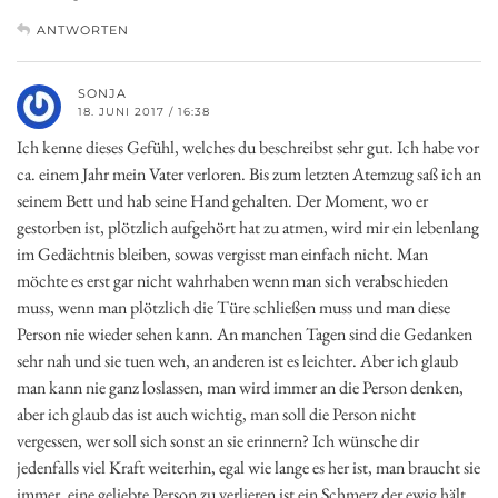
ANTWORTEN
SONJA
18. JUNI 2017 / 16:38
Ich kenne dieses Gefühl, welches du beschreibst sehr gut. Ich habe vor
ca. einem Jahr mein Vater verloren. Bis zum letzten Atemzug saß ich an
seinem Bett und hab seine Hand gehalten. Der Moment, wo er
gestorben ist, plötzlich aufgehört hat zu atmen, wird mir ein lebenlang
im Gedächtnis bleiben, sowas vergisst man einfach nicht. Man
möchte es erst gar nicht wahrhaben wenn man sich verabschieden
muss, wenn man plötzlich die Türe schließen muss und man diese
Person nie wieder sehen kann. An manchen Tagen sind die Gedanken
sehr nah und sie tuen weh, an anderen ist es leichter. Aber ich glaub
man kann nie ganz loslassen, man wird immer an die Person denken,
aber ich glaub das ist auch wichtig, man soll die Person nicht
vergessen, wer soll sich sonst an sie erinnern? Ich wünsche dir
jedenfalls viel Kraft weiterhin, egal wie lange es her ist, man braucht sie
immer, eine geliebte Person zu verlieren ist ein Schmerz der ewig hält.