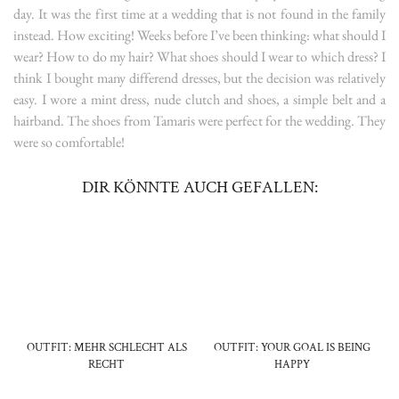
day. It was the first time at a wedding that is not found in the family
instead. How exciting! Weeks before I’ve been thinking: what should I
wear? How to do my hair? What shoes should I wear to which dress? I
think I bought many differend dresses, but the decision was relatively
easy.
I wore a mint dress, nude clutch and shoes, a simple belt and a
hairband. The shoes from Tamaris were perfect for the wedding. They
were so comfortable!
DIR KÖNNTE AUCH GEFALLEN:
OUTFIT: MEHR SCHLECHT ALS
OUTFIT: YOUR GOAL IS BEING
RECHT
HAPPY