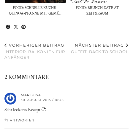
FOOD: SCHNELLE KÜCHE –
FOOD: BRUNCH DATE AT
QUINOA-PFANNE MIT GEMÜ…
ZEIT&RAUM
VORHERIGER BEITRAG
NÄCHSTER BEITRAG
INTERIOR: BALKONIEN FÜR
OUTFIT: BACK TO SCHOOL
ANFÄNGER
2 KOMMENTARE
MARLUISA
30. AUGUST 2015 / 10:45
Sehr leckeres Rezept 🙂
ANTWORTEN