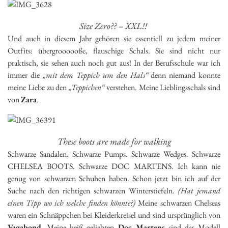
Size Zero?? – XXL!!
Und auch in diesem Jahr gehören sie essentiell zu jedem meiner
Outfits: übergroooooße, flauschige Schals. Sie sind nicht nur
praktisch, sie sehen auch noch gut aus! In der Berufsschule war ich
immer die
„mit dem Teppich um den Hals“
denn niemand konnte
meine Liebe zu den
„Teppichen“
verstehen. Meine Lieblingsschals sind
von
Zara
.
These boots are made for walking
Schwarze Sandalen. Schwarze Pumps. Schwarze Wedges. Schwarze
CHELSEA BOOTS. Schwarze DOC MARTENS. Ich kann nie
genug von schwarzen Schuhen haben. Schon jetzt bin ich auf der
Suche nach den richtigen schwarzen Winterstiefeln.
(Hat jemand
einen Tipp wo ich welche finden könnte?)
Meine schwarzen Chelseas
waren ein Schnäppchen bei Kleiderkreisel und sind ursprünglich von
Vagabond
. Meine heiß geliebten
Doc Martens
sind das Modell