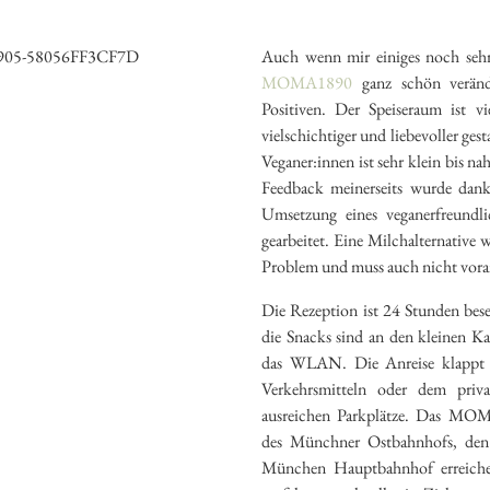
Auch wenn mir einiges noch sehr
MOMA1890
ganz schön veränd
Positiven. Der Speiseraum ist vi
vielschichtiger und liebevoller ges
Veganer:innen ist sehr klein bis n
Feedback meinerseits wurde da
Umsetzung eines veganerfreundli
gearbeitet. Eine Milchalternative 
Problem und muss auch nicht vor
Die Rezeption ist 24 Stunden bese
die Snacks sind an den kleinen Ka
das WLAN. Die Anreise klappt p
Verkehrsmitteln oder dem priv
ausreichen Parkplätze. Das MOM
des Münchner Ostbahnhofs, de
München Hauptbahnhof erreichen