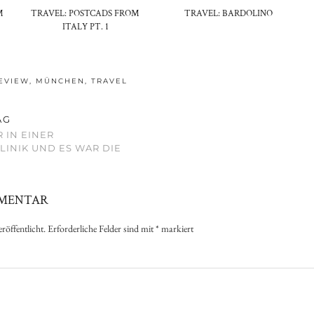
M
TRAVEL: POSTCADS FROM
TRAVEL: BARDOLINO
ITALY PT. 1
EVIEW
,
MÜNCHEN
,
TRAVEL
AG
 IN EINER
INIK UND ES WAR DIE
MMENTAR
röffentlicht.
Erforderliche Felder sind mit
*
markiert