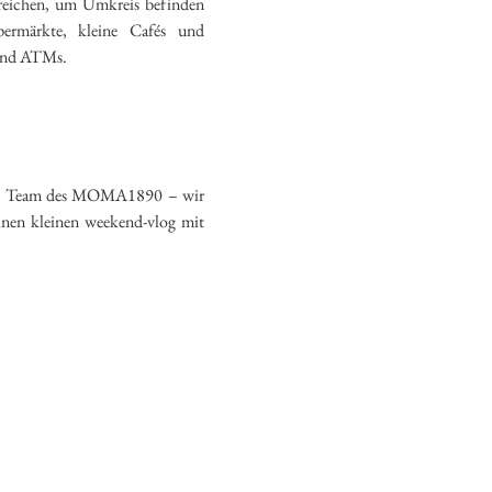
erreichen, um Umkreis befinden
permärkte, kleine Cafés und
 und ATMs.
ganze Team des MOMA1890 – wir
inen kleinen weekend-vlog mit