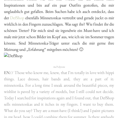
Inspirationen und bin auf ein paar Outfits gestoßen, die mir
unglaublich gut gefallen. Beim Suchen habe ich auch entdeckt, dass
der
DefShop
ebenfalls Minnetonkas vertreibt und gerade juckt es mir
wirklich in den Fingern zuzuschlagen. Was sagt ihr? Wie findet ihr die
schönen Treter? Für mich sind sie irgendwie ein Must-have und ich
male mir jetzt schon Bilder im Kopf aus, wie ich sie im Sommer tragen
könnte. Sind Minnetonka-Träger unter euch die mir gerne ihre
Meinung und „Erfahrung“ mitgeben möchten? 🙂
via Polyvore
EN//
Those who know me, knew, that I’m totally in love with hippi
things. Lace dresses, hair bands and, they are a part of it:
minnetonka. For a long time I sneak around the beautiful pieces, my
wishlist is paved by a variety of models, but I still could not decide.
Today I searched for inspirations again and I found out, that DefShop
sells minnetonkas and it itches in my fingers. I want to buy them.
What do you say? They are a must-have (I think!) and I paint pictures
in my head, how I could combine them for summer. Is there anybody