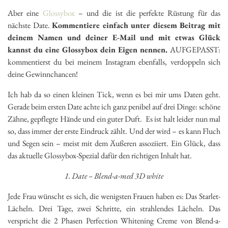
Aber eine
Glossybox
– und die ist die perfekte Rüstung für das
nächste Date.
Kommentiere einfach unter diesem Beitrag mit
deinem Namen und deiner E-Mail und mit etwas Glück
kannst du eine Glossybox dein Eigen nennen.
AUFGEPASST:
kommentierst du bei meinem Instagram ebenfalls, verdoppeln sich
deine Gewinnchancen!
Ich hab da so einen kleinen Tick, wenn es bei mir ums Daten geht.
Gerade beim ersten Date achte ich ganz penibel auf drei Dinge: schöne
Zähne, gepflegte Hände und ein guter Duft. Es ist halt leider nun mal
so, dass immer der erste Eindruck zählt. Und der wird – es kann Fluch
und Segen sein – meist mit dem Äußeren assoziiert. Ein Glück, dass
das aktuelle Glossybox-Spezial dafür den richtigen Inhalt hat.
1. Date – Blend-a-med 3D white
Jede Frau wünscht es sich, die wenigsten Frauen haben es: Das Starlet-
Lächeln. Drei Tage, zwei Schritte, ein strahlendes Lächeln. Das
verspricht die 2 Phasen Perfection Whitening Creme von Blend-a-